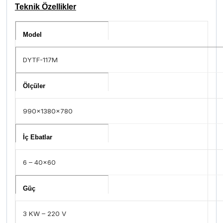
Teknik Özellikler
Model
DYTF-117M
Ölçüler
990x1380x780
İç Ebatlar
6 – 40×60
Güç
3 KW – 220 V