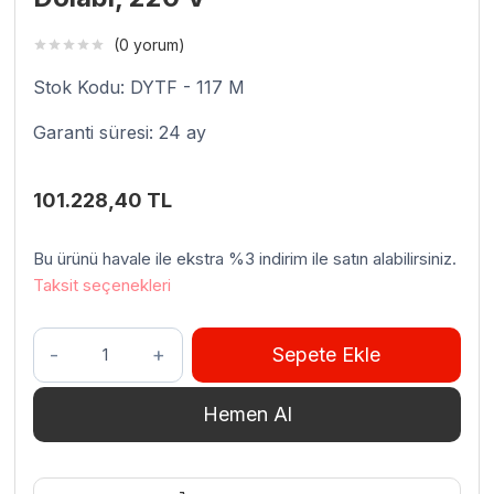
(0 yorum)
Stok Kodu: DYTF - 117 M
Garanti süresi: 24 ay
101.228,40
TL
Bu ürünü havale ile ekstra %3 indirim ile satın alabilirsiniz.
Taksit seçenekleri
Venarro
Sepete Ekle
DYTF-
117M
Hemen Al
Mayalama
Dolabı,
220