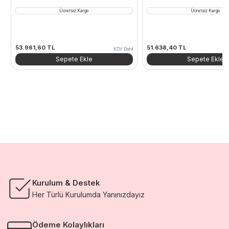
Ücretsiz Kargo
Ücretsiz Kargo
53.961,60
TL
51.638,40
TL
KDV Dahil
Sepete Ekle
Sepete Ekle
Kurulum & Destek
Her Türlü Kurulumda Yanınızdayız
Ödeme Kolaylıkları