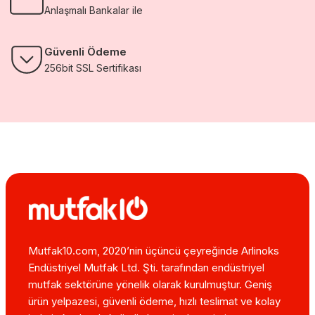
Anlaşmalı Bankalar ile
Güvenli Ödeme
256bit SSL Sertifikası
Mutfak10.com, 2020’nin üçüncü çeyreğinde Arlinoks
Endüstriyel Mutfak Ltd. Şti. tarafından endüstriyel
mutfak sektörüne yönelik olarak kurulmuştur. Geniş
ürün yelpazesi, güvenli ödeme, hızlı teslimat ve kolay