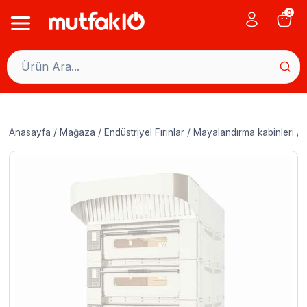
Skip
0
to
content
Anasayfa
/
Mağaza
/
Endüstriyel Fırınlar
/
Mayalandırma kabinleri
/