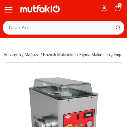
Skip
0
to
content
Anasayfa
/
Mağaza
/
Hazırlık Makineleri
/
Kıyma Makineleri
/
Empero