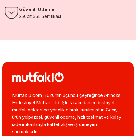
Güvenli Ödeme
256bit SSL Sertifikası
Mutfak10.com, 2020’nin üçüncü çeyreğinde Arlinoks
Endüstriyel Mutfak Ltd. Şti. tarafından endüstriyel
mutfak sektörüne yönelik olarak kurulmuştur. Geniş
ürün yelpazesi, güvenli ödeme, hızlı teslimat ve kolay
iade imkanlarıyla kaliteli alışveriş deneyimi
sunmaktadır.