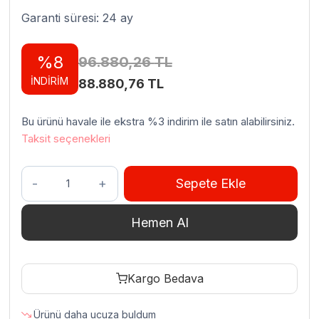
Garanti süresi: 24 ay
%8
96.880,26
TL
İNDİRİM
Orijinal
Şu
88.880,76
TL
fiyat:
andaki
Bu ürünü havale ile ekstra %3 indirim ile satın alabilirsiniz.
96.880,26 TL.
fiyat:
Taksit seçenekleri
88.880,76 TL.
Empero
Sepete Ekle
No
22
Hemen Al
Plus
Et
Kıyma
Kargo Bedava
Makinesi
Paslanmaz
Ürünü daha ucuza buldum
Çelik