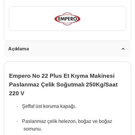
Soğutmalı
250Kg/Saat
220
V
adet
Açıklama
Empero No 22 Plus Et Kıyma Makinesi
Paslanmaz Çelik Soğutmalı 250Kg/Saat
220 V
·
Şeffaf üst koruma kapağı.
·
Paslanmaz çelik helezon, boğaz ve boğaz
somunu.