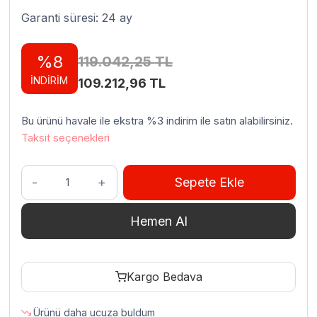
Garanti süresi: 24 ay
%8
119.042,25
TL
İNDİRİM
Orijinal
Şu
109.212,96
TL
fiyat:
andaki
Bu ürünü havale ile ekstra %3 indirim ile satın alabilirsiniz.
119.042,25 TL.
fiyat:
Taksit seçenekleri
109.212,96 TL.
Empero
Sepete Ekle
No
32
Hemen Al
Et
Kıyma
Makinesi
Kargo Bedava
Paslanmaz
Çelik
Ürünü daha ucuza buldum
500Kg/Saat