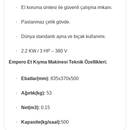
·
El koruma ünitesi ile güvenli çalışma imkanı.
·
Paslanmaz çelik gövde.
·
Dünya standardı ayna ve bıçak kullanımı.
·
2.2 KW / 3 HP – 380 V
Empero Et Kıyma Makinesi
Teknik
Özellikleri;
·
Ebatlar(mm):
835x370x500
·
Ağırlık(kg):
53
·
Net(m3):
0.15
·
Kapasite(kg/saat):
500