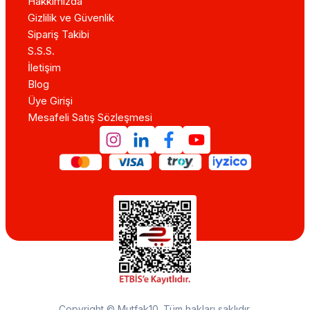
Hakkımızda
Gizlilik ve Güvenlik
Sipariş Takibi
S.S.S.
İletişim
Blog
Üye Girişi
Mesafeli Satış Sözleşmesi
Copyright © Mutfak10. Tüm hakları saklıdır.