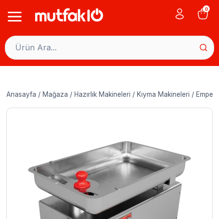
Skip
0
to
content
Anasayfa
/
Mağaza
/
Hazırlık Makineleri
/
Kıyma Makineleri
/
Empero