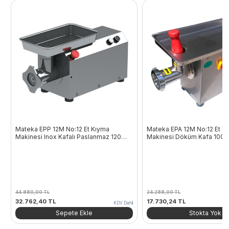
Mateka EPP 12M No:12 Et Kıyma
Mateka EPA 12M No:12 Et K
Makinesi Inox Kafalı Paslanmaz 120
Makinesi Döküm Kafa 100 
Kg/Saat 220V
220V
44.880,00
TL
24.288,00
TL
Orijinal
Şu
Orijinal
Şu
32.762,40
TL
17.730,24
TL
KDV Dahil
fiyat:
andaki
fiyat:
andaki
Sepete Ekle
Stokta Yok
44.880,00 TL.
fiyat:
24.288,00 TL.
fiyat:
32.762,40 TL.
17.730,24 TL.