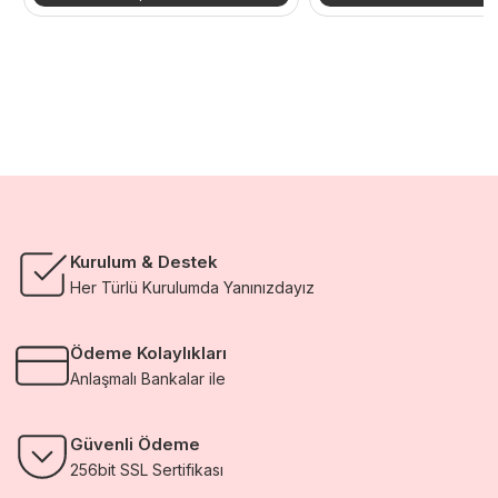
44.880,00 TL.
fiyat:
24.288,00 TL.
fiyat:
32.762,40 TL.
17.730,24 TL.
Kurulum & Destek
Her Türlü Kurulumda Yanınızdayız
Ödeme Kolaylıkları
Anlaşmalı Bankalar ile
Güvenli Ödeme
256bit SSL Sertifikası