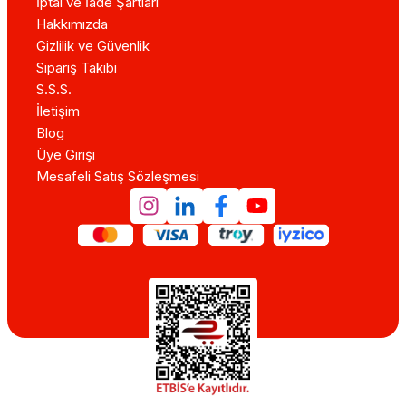
İptal ve İade Şartları
Hakkımızda
Gizlilik ve Güvenlik
Sipariş Takibi
S.S.S.
İletişim
Blog
Üye Girişi
Mesafeli Satış Sözleşmesi