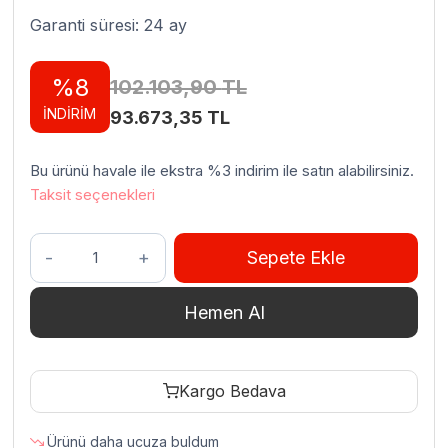
Garanti süresi: 24 ay
%8
102.103,90
TL
İNDİRİM
Orijinal
Şu
93.673,35
TL
fiyat:
andaki
Bu ürünü havale ile ekstra %3 indirim ile satın alabilirsiniz.
102.103,90 TL.
fiyat:
Taksit seçenekleri
93.673,35 TL.
Empero
Sepete Ekle
No
32
Hemen Al
Plus
Et
Kıyma
Kargo Bedava
Makinesi
Paslanmaz
Ürünü daha ucuza buldum
Çelik