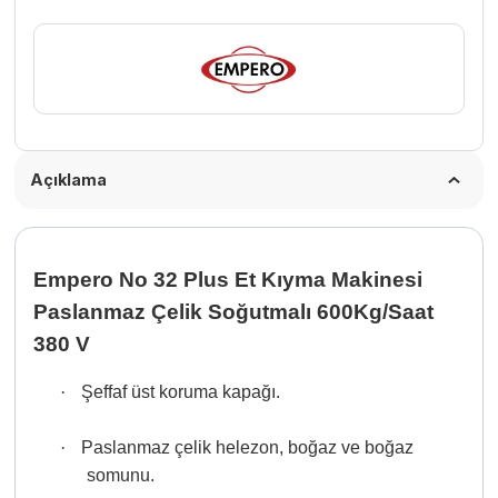
Soğutmalı
600Kg/Saat
380
V
adet
Açıklama
Empero No 32 Plus Et Kıyma Makinesi
Paslanmaz Çelik Soğutmalı 600Kg/Saat
380 V
·
Şeffaf üst koruma kapağı.
·
Paslanmaz çelik helezon, boğaz ve boğaz
somunu.