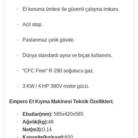
·
El koruma ünitesi ile güvenli çalışma imkanı.
·
Acil stop.
·
Paslanmaz çelik gövde.
·
Dünya standardı ayna ve bıçak kullanımı.
·
“CFC Free” R-290 soğutucu gaz.
·
3 KW / 4 HP 380V motor gücü.
Empero Et Kıyma Makinesi
Teknik
Özellikleri;
·
Ebatlar(mm):
585x420x565
·
Ağırlık(kg):
48
·
Net(m3):
0.14
·
Kapasite(kg/saat):
600