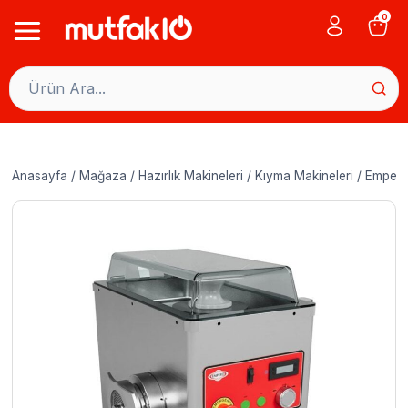
Skip
0
to
content
Anasayfa
/
Mağaza
/
Hazırlık Makineleri
/
Kıyma Makineleri
/
Empero