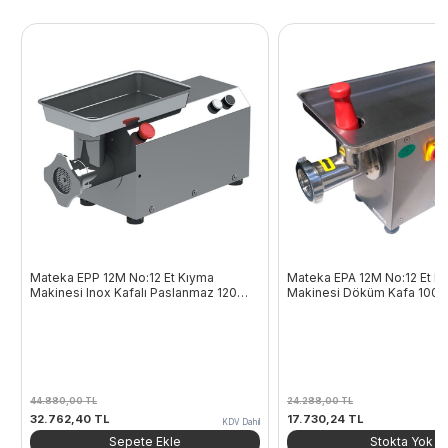
Mateka EPP 12M No:12 Et Kıyma
Mateka EPA 12M No:12 Et K
Makinesi Inox Kafalı Paslanmaz 120
Makinesi Döküm Kafa 100 
Kg/Saat 220V
220V
44.880,00
TL
24.288,00
TL
Orijinal
Şu
Orijinal
Şu
32.762,40
TL
17.730,24
TL
KDV Dahil
fiyat:
andaki
fiyat:
andaki
Sepete Ekle
Stokta Yok