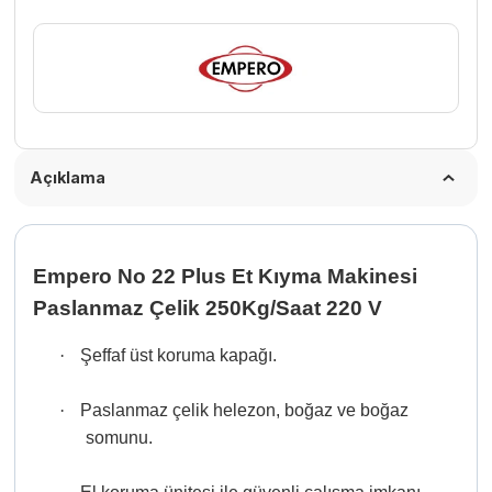
250Kg/Saat
220
V
adet
Açıklama
Empero No 22 Plus Et Kıyma Makinesi
Paslanmaz Çelik 250Kg/Saat 220 V
·
Şeffaf üst koruma kapağı.
·
Paslanmaz çelik helezon, boğaz ve boğaz
somunu.