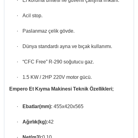
·
El koruma ünitesi ile güvenli çalışma imkanı.
·
Acil stop.
·
Paslanmaz çelik gövde.
·
Dünya standardı ayna ve bıçak kullanımı.
·
“CFC Free” R-290 soğutucu gaz.
·
1.5 KW / 2HP 220V motor gücü.
Empero Et Kıyma Makinesi
Teknik
Özellikleri;
·
Ebatlar(mm):
455x420x565
·
Ağırlık(kg):
42
·
Net(m3):
0.10