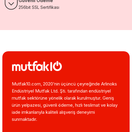
Güvenli Ödeme
256bit SSL Sertifikası
Mutfak10.com, 2020’nin üçüncü çeyreğinde Arlinoks
Endüstriyel Mutfak Ltd. Şti. tarafından endüstriyel
mutfak sektörüne yönelik olarak kurulmuştur. Geniş
ürün yelpazesi, güvenli ödeme, hızlı teslimat ve kolay
iade imkanlarıyla kaliteli alışveriş deneyimi
sunmaktadır.