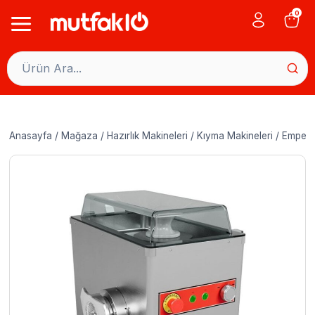
Skip
0
to
content
Anasayfa
/
Mağaza
/
Hazırlık Makineleri
/
Kıyma Makineleri
/
Empero