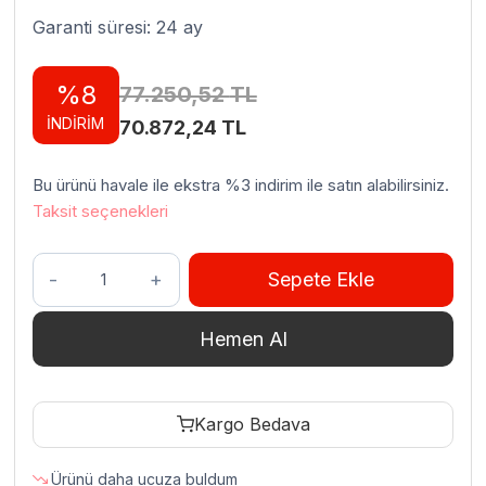
Garanti süresi: 24 ay
%8
77.250,52
TL
İNDİRİM
Orijinal
Şu
70.872,24
TL
fiyat:
andaki
Bu ürünü havale ile ekstra %3 indirim ile satın alabilirsiniz.
77.250,52 TL.
fiyat:
Taksit seçenekleri
70.872,24 TL.
Empero
Sepete Ekle
No
22
Hemen Al
Plus
Et
Kıyma
Kargo Bedava
Makinesi
Paslanmaz
Ürünü daha ucuza buldum
Çelik